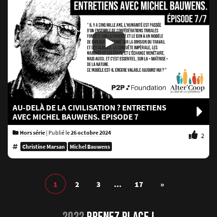
AU-DELÀ DE LA CIVILISATION ? ENTRETIENS
AVEC MICHEL BAUWENS. EPISODE 7
Hors série
|
Publié le
26 octobre 2024
2
Christine Marsan
Michel Bauwens
Pagination
Articles
1
2
3
…
17
»
des
suivants
publications