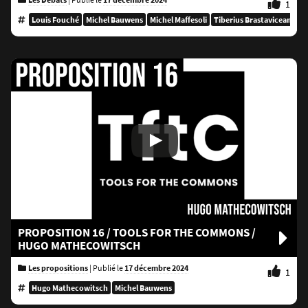
1
Louis Fouché
Michel Bauwens
Michel Maffesoli
Tiberius Brastaviceanu
PROPOSITION 16 / TOOLS FOR THE COMMONS /
HUGO MATHECOWITSCH
Les propositions
|
Publié le
17 décembre 2024
1
Hugo Mathecowitsch
Michel Bauwens