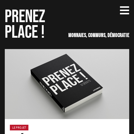
Aller
PRENEZ
au
contenu
PLACE !
Monnaies, communs, démocratie
LE PROJET