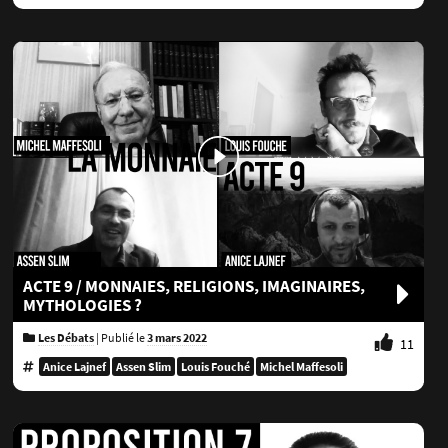
ACTE 9 / MONNAIES, RELIGIONS, IMAGINAIRES,
MYTHOLOGIES ?
Les Débats
|
Publié le
3 mars 2022
11
Anice Lajnef
Assen Slim
Louis Fouché
Michel Maffesoli