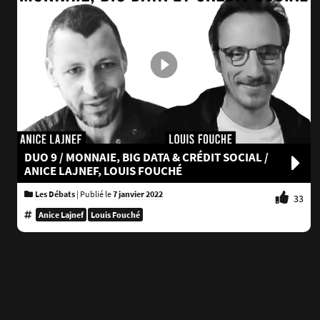
DUO 9 / MONNAIE, BIG DATA & CRÉDIT SOCIAL /
ANICE LAJNEF, LOUIS FOUCHÉ
Les Débats
|
Publié le
7 janvier 2022
33
Anice Lajnef
Louis Fouché
Pagination
des
publications