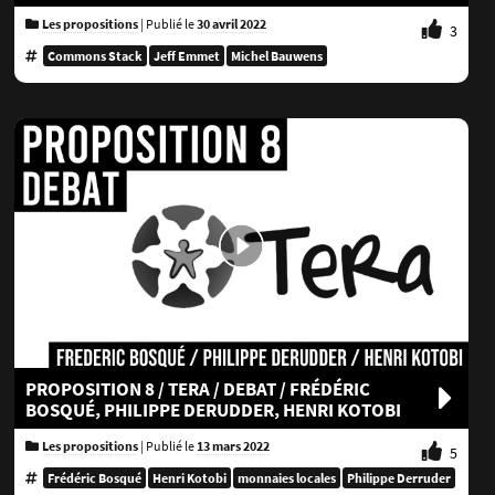
Les propositions
|
Publié le
30 avril 2022
3
Commons Stack
Jeff Emmet
Michel Bauwens
PROPOSITION 8 / TERA / DEBAT / FRÉDÉRIC
BOSQUÉ, PHILIPPE DERUDDER, HENRI KOTOBI
Les propositions
|
Publié le
13 mars 2022
5
Frédéric Bosqué
Henri Kotobi
monnaies locales
Philippe Derruder
Tera