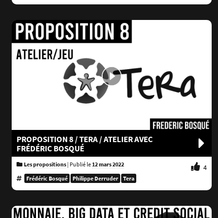
PROPOSITION 8 / TERA / ATELIER AVEC
FRÉDÉRIC BOSQUÉ
Les propositions
|
Publié le
12 mars 2022
4
Frédéric Bosqué
Philippe Derruder
Tera