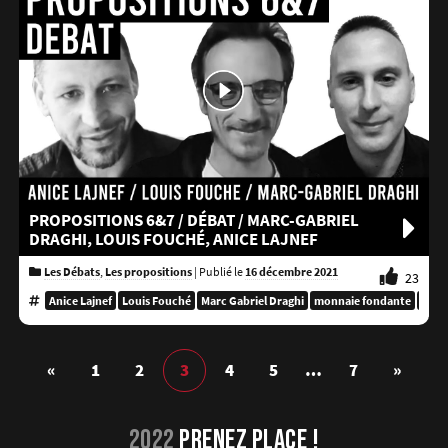
PROPOSITIONS 6&7 / DÉBAT / MARC-GABRIEL
DRAGHI, LOUIS FOUCHÉ, ANICE LAJNEF
Les Débats
,
Les propositions
|
Publié le
16 décembre 2021
23
Anice Lajnef
Louis Fouché
Marc Gabriel Draghi
monnaie fondante
monn
Publications
Article
«
1
2
3
4
5
…
7
»
précédentes
suivan
2022
PRENEZ PLACE !