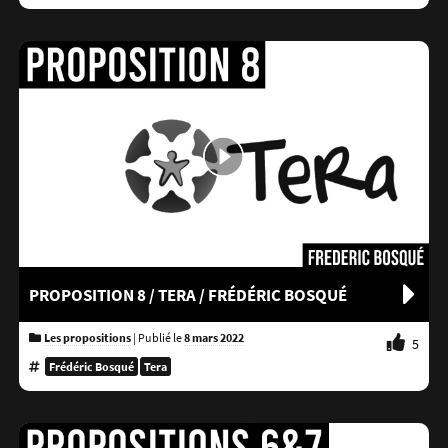
PROPOSITION 8 / TERA / FRÉDÉRIC BOSQUÉ
Les propositions
|
Publié le
8 mars 2022
5
Frédéric Bosqué
Tera