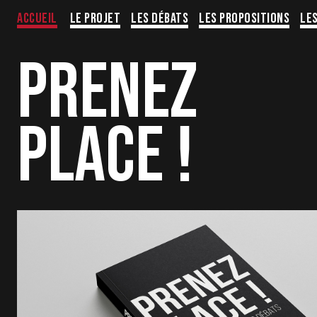
Aller
Accueil
Le projet
Les Débats
Les propositions
Le
au
contenu
PRENEZ
PLACE !