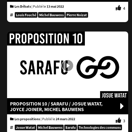
Les Débats
|
Publié le
13 mai 2022
4
Louis Fouché
Michel Bauwens
Pierre Noizat
PROPOSITION 10 / SARAFU / JOSUE WATAT,
JOYCE JOINER, MICHEL BAUWENS
Les propositions
|
Publié le
24 mars 2022
3
Josue Watat
Michel Bauwens
Sarafu
Technologies des communs