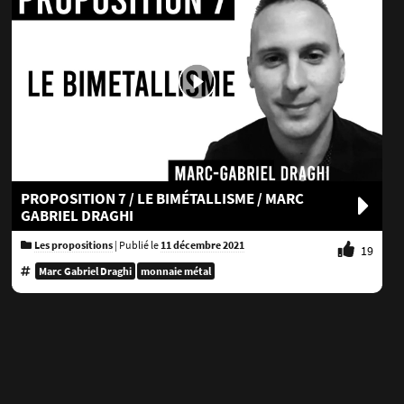
PROPOSITION 7 / LE BIMÉTALLISME / MARC
GABRIEL DRAGHI
Les propositions
|
Publié le
11 décembre 2021
19
aie métal
Marc Gabriel Draghi
monnaie métal
s
ts