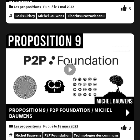
BAUWENS
Les propositions
|
Publié le
7 mai 2022
5
Boris Sirbey
Michel Bauwens
Tiberius Brastaviceanu
PROPOSITION 9 / P2P FOUNDATION / MICHEL
BAUWENS
Les propositions
|
Publié le
18 mars 2022
3
Michel Bauwens
P2P Foundation
Technologies des communs