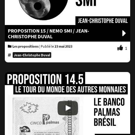
PROPOSITION 15 / NEMO SMI / JEAN-
CHRISTOPHE DUVAL
Les propositions
|
Publié le
23 mai 2023
1
Jean-Christophe Duval