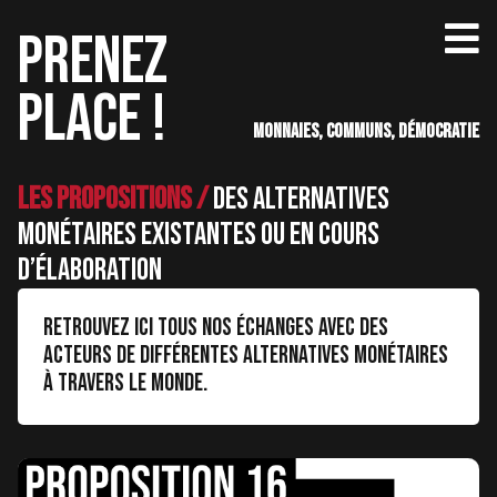
Aller
PRENEZ
au
contenu
PLACE !
Monnaies, communs, démocratie
Les propositions /
Des alternatives
monétaires existantes ou en cours
d’élaboration
Retrouvez ici tous nos échanges avec des
acteurs de différentes alternatives monétaires
à travers le monde.