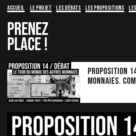
Aller
Accueil
Le projet
Les Débats
Les propositions
Le
au
contenu
PRENEZ
PLACE !
PROPOSITION 1
MONNAIES. Com