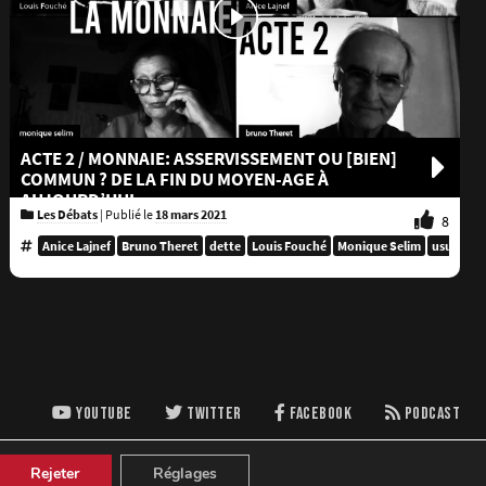
ACTE 2 / MONNAIE: ASSERVISSEMENT OU [BIEN]
COMMUN ? DE LA FIN DU MOYEN-AGE À
AUJOURD’HUI
Les Débats
|
Publié le
18 mars 2021
8
Anice Lajnef
Bruno Theret
dette
Louis Fouché
Monique Selim
usure
YOUTUBE
TWITTER
FACEBOOK
PODCAST
Rejeter
Réglages