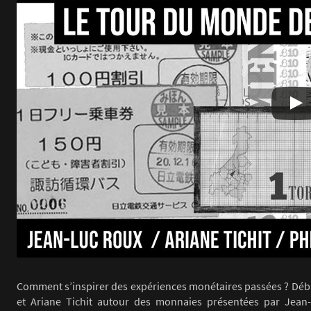
Comment s’inspirer des expériences monétaires passées ? Déb
et Ariane Tichit autour des monnaies présentées par Jean