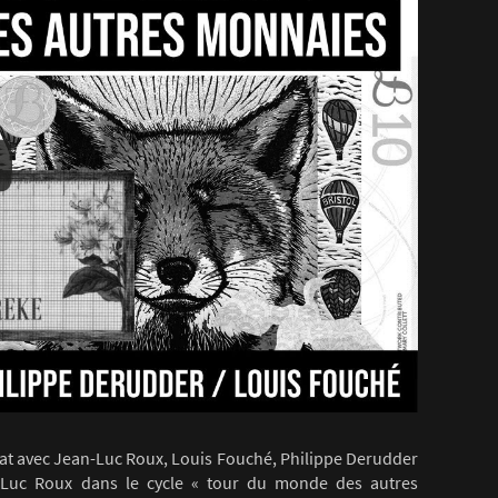
at avec Jean-Luc Roux, Louis Fouché, Philippe Derudder
-Luc Roux dans le cycle « tour du monde des autres