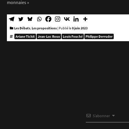
monnaies »
Les Débats
,
Les propositions
|
Publié le
8 juin 2023
Ariane Tichit
Jean-Luc Roux
Louis Fouché
Philippe Derruder
S’abonner