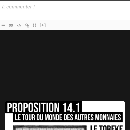
{}
[+]