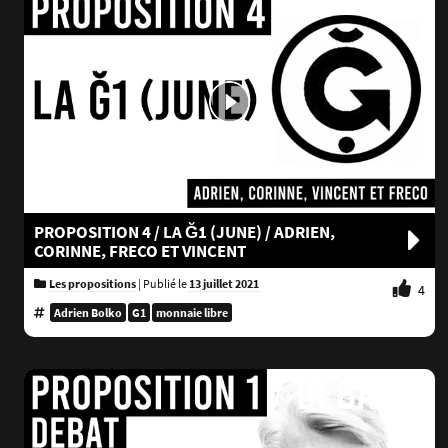
PROPOSITION 4 / LA Ğ1 (JUNE) / ADRIEN,
CORINNE, FRECO ET VINCENT
Les propositions
|
Publié le
13 juillet 2021
4
Adrien Bolko
G1
monnaie libre