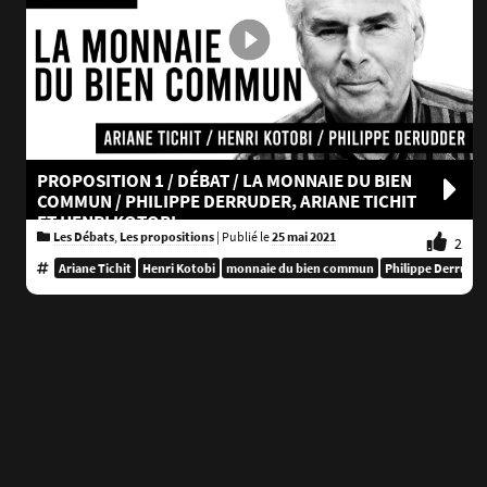
PROPOSITION 1 / DÉBAT / LA MONNAIE DU BIEN
COMMUN / PHILIPPE DERRUDER, ARIANE TICHIT
ET HENRI KOTOBI
Les Débats
,
Les propositions
|
Publié le
25 mai 2021
2
Ariane Tichit
Henri Kotobi
monnaie du bien commun
Philippe Derruder
Pagination
des
publications