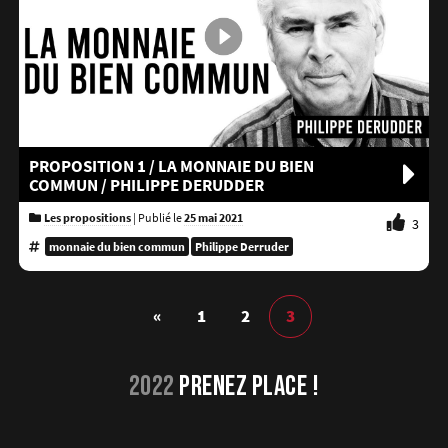
PROPOSITION 1 / LA MONNAIE DU BIEN
COMMUN / PHILIPPE DERUDDER
Les propositions
|
Publié le
25 mai 2021
3
monnaie du bien commun
Philippe Derruder
Publications
«
1
2
3
précédentes
2022
PRENEZ PLACE !