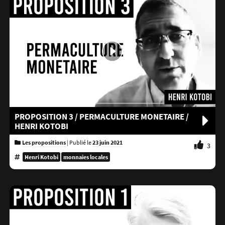
PROPOSITION 3 / PERMACULTURE MONETAIRE /
HENRI KOTOBI
Les propositions
|
Publié le
23 juin 2021
3
Henri Kotobi
monnaies locales