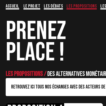
Aller
Accueil
Le projet
Les Débats
Les propositions
Le
au
contenu
PRENEZ
PLACE !
Les propositions /
Des alternatives monétair
Retrouvez ici tous nos échanges avec des acteurs de