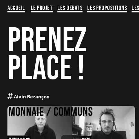
Aller
Accueil
Le projet
Les Débats
Les propositions
Le
au
contenu
PRENEZ
PLACE !
Alain Bezançon