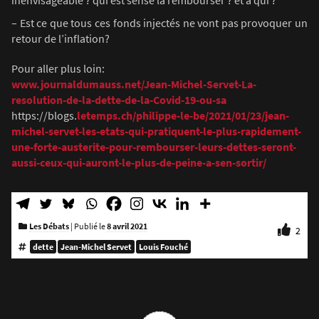
inenvisageable ? qui est sensé la rembourser ? et à qui ?
– Est ce que tous ces fonds injectés ne vont pas provoquer un
retour de l’inflation?
Pour aller plus loin:
www.journaldumauss.net/Jean-Michel-Servet-La-
resolution-de-la-dette-de-la-Covid-19-ou-sa
​https://blogs.
letemps.ch/philippe-le-be/2021/01/23/jean-
michel-servet-les-etats-qui-pratiquent-le-plus-rapidement-
une-forte-austerite-pour-rembourser-leurs-dettes-seront-
aussi-ceux-qui-auront-le-plus-de-peine-a-sen-sortir/
Les Débats
|
Publié le
8 avril 2021
2
dette
Jean-Michel Servet
Louis Fouché