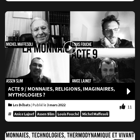
ACTE 9 / MONNAIES, RELIGIONS, IMAGINAIRES,
MYTHOLOGIES ?
Les Débats
|
Publié le
3 mars 2022
11
Anice Lajnef
Assen Slim
Louis Fouché
Michel Maffesoli