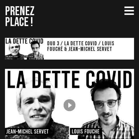
Aller
PRENEZ
au
PLACE !
contenu
Duo 3 / LA DETTE COVID / Louis
Fouché & Jean-Michel Servet