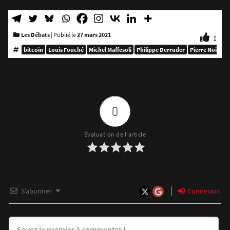
Les Débats
|
Publié le
27 mars 2021
1
bitcoin
Louis Fouché
Michel Maffesoli
Philippe Derruder
Pierre Noizat
0
Évaluation de l'article
S’abonner
Connexion