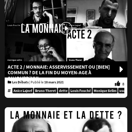
ACTE 2 / MONNAIE: ASSERVISSEMENT OU [BIEN]
COMMUN ? DE LA FIN DU MOYEN-AGE À
AUJOURD’HUI
Les Débats
|
Publié le
18 mars 2021
8
Anice Lajnef
Bruno Theret
dette
Louis Fouché
Monique Selim
usure