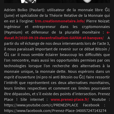
Adrien Bolko (Paulart): utilisateur de la monnaie libre Ğ1
(june) et spécialiste de la Théorie Relative de la Monnaie qui
en est à l’orgine:
trm.creationmonetaire.info/
Pierre Noizat:
Ingénieur et entrepreneur dans les cryptomonnaies
(Paymium) et défenseur de la pluralité monétaire :
e-
ducat.fr/2020-09-19-decentralisation-GAFAM-et-banques/
A
partir du vif échange de nos deux intervenants lors de l’acte 3,
il nous paraissait important de revenir sur ce débat Bitcoin /
Ğ1 car il nous semble éclairer beaucoup les difficultés que
l’on rencontre, mais aussi les opportunités permises par ces
technologies lorsque l’on recherche des alternatives à la
monnaie unique, la monnaie dette. Nous espérons dans un
esprit d’ouverture (ni pro ni anti Bitcoin ou Ğ1) faire ressortir
l’intérêt que représentent ces deux alternatives monétaires,
leurs limites respectives et comment ces limites pourraient
être dépassées, et s’il existe des points d’intersection. Prenez
Place ! Site internet :
www.prenez-place.fr/
Youtube :
https://www.youtube.com/c/PRENEZPLACE Facebook : ​
https://www.facebook.com/Prenez-Place-340057247143274​​