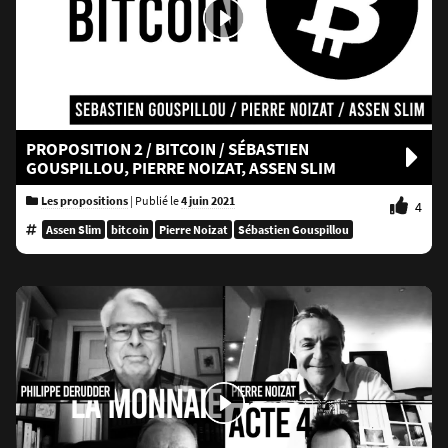
PROPOSITION 2 / BITCOIN / SÉBASTIEN
GOUSPILLOU, PIERRE NOIZAT, ASSEN SLIM
Les propositions
|
Publié le
4 juin 2021
4
Assen Slim
bitcoin
Pierre Noizat
Sébastien Gouspillou