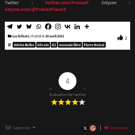
Twitter :
twitter.com/PrenezP
Odysee :
odysee.com/@PrenezPlace:8
Les Débats
|
Publié le
30 avril 2021
2
Adrien Bolko
bitcoin
G1
monnaie libre
Pierre Noizat
4
Évaluation de l'article
S’abonner
Connexion