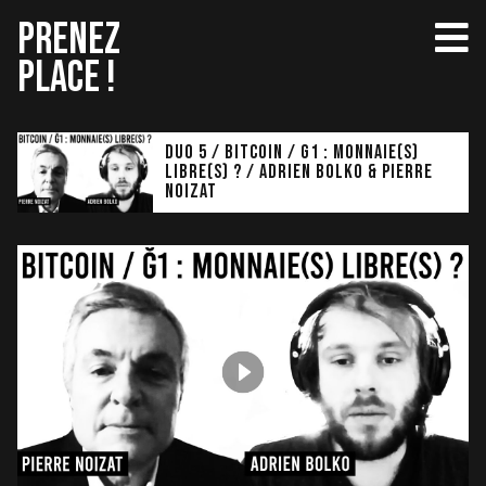
Aller
PRENEZ
au
PLACE !
contenu
Duo 5 / BITCOIN / G1 : MONNAIE(S)
LIBRE(S) ? / Adrien Bolko & Pierre
Noizat