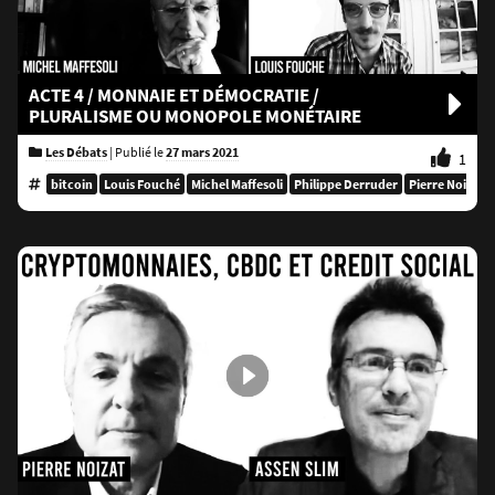
ACTE 4 / MONNAIE ET DÉMOCRATIE /
PLURALISME OU MONOPOLE MONÉTAIRE
Les Débats
|
Publié le
27 mars 2021
1
bitcoin
Louis Fouché
Michel Maffesoli
Philippe Derruder
Pierre Noizat