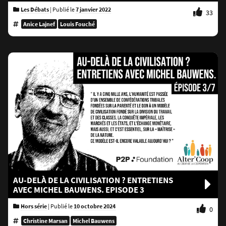
Les Débats
|
Publié le
7 janvier 2022
33
Anice Lajnef
Louis Fouché
AU-DELÀ DE LA CIVILISATION ? ENTRETIENS
AVEC MICHEL BAUWENS. EPISODE 3
Hors série
|
Publié le
10 octobre 2024
0
Christine Marsan
Michel Bauwens