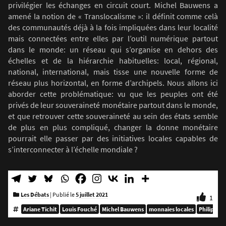
privilégier les échanges en circuit court. Michel Bauwens a
amené la notion de « Translocalisme »: il définit comme celà
des communautés déjà à la fois impliquées dans leur localité
mais connectées entre elles par l’outil numérique partout
dans le monde: un réseau qui s’organise en dehors des
échelles et de la hiérarchie habituelles: local, régional,
national, international, mais tisse une nouvelle forme de
réseau plus horizontal, en forme d’archipels. Nous allons ici
aborder cette problématique: vu que les peuples ont été
privés de leur souveraineté monétaire partout dans le monde,
et que retrouver cette souveraineté au sein des états semble
de plus en plus compliqué, changer la donne monétaire
pourrait elle passer par des initiatives locales capables de
s’interconnecter à l’échelle mondiale ?
Les Débats
|
Publié le
5 juillet 2021
1
Ariane Tichit
Louis Fouché
Michel Bauwens
monnaies locales
Philippe 