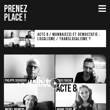
Aller
PRENEZ
au
PLACE !
contenu
Acte 8 / MONNAIE(S) ET DEMOCTATIE :
LOCALISME / TRANSLOCALISME ?