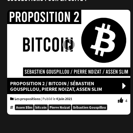
PROPOSITION 2 / BITCOIN / SÉBASTIEN
GOUSPILLOU, PIERRE NOIZAT, ASSEN SLIM
Les propositions
|
Publié le
4 juin 2021
4
Assen Slim
bitcoin
Pierre Noizat
Sébastien Gouspillou