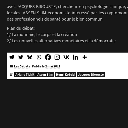
avec JACQUES BIROUSTE, chercheur en psychologie clinique, 
locales, ASSEN SLIM économiste intéressé par les cryptomonn
des professionnels de santé pour le bien commun
Plan du débat :
1/ La monnaie, le corps et la création
2/ Les nouvelles alternatives monétaires et la démocratie
Les Débats
|
Publié le
2 mai 2021
Ariane Tichit
Assen Slim
Henri Kotobi
Jacques Birouste