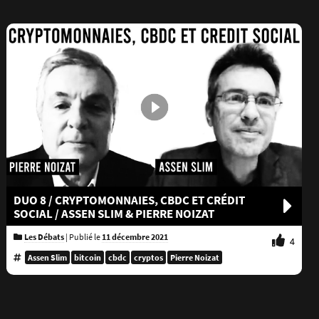
DUO 8 / CRYPTOMONNAIES, CBDC ET CRÉDIT
SOCIAL / ASSEN SLIM & PIERRE NOIZAT
Les Débats
|
Publié le
11 décembre 2021
4
Assen Slim
bitcoin
cbdc
cryptos
Pierre Noizat