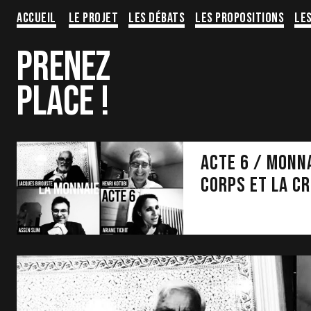
Aller
Accueil
Le projet
Les Débats
Les propositions
Le
au
contenu
PRENEZ
PLACE !
Acte 6 / MONNA
CORPS ET LA C