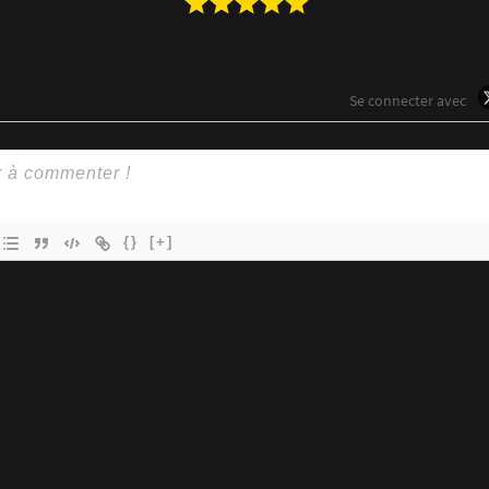
Se connecter avec
{}
[+]